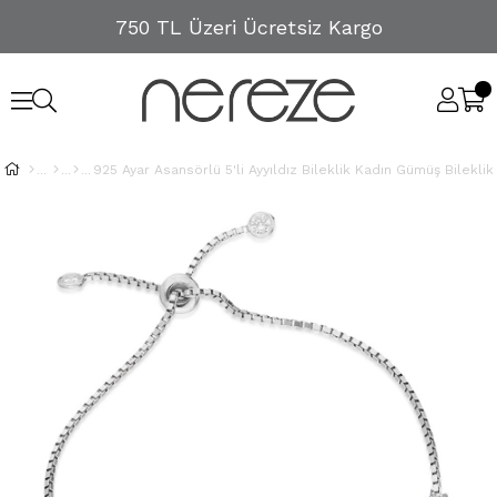
750 TL Üzeri Ücretsiz Kargo
925 Ayar Asansörlü 5'li Ayyıldız Bileklik Kadın Gümüş Bileklik