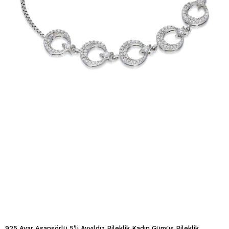
925 Ayar Asansörlü 5'li Ayyıldız Bileklik Kadın Gümüş Bileklik