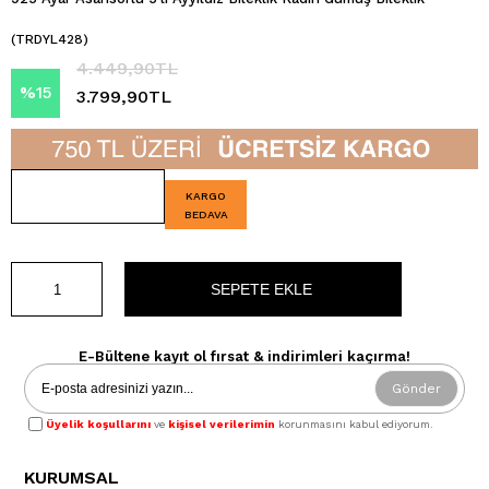
(TRDYL428)
4.449,90TL
%
15
3.799,90TL
İndirim
KARGO
BEDAVA
E-Bültene kayıt ol fırsat & indirimleri kaçırma!
Gönder
Üyelik koşullarını
ve
kişisel verilerimin
korunmasını kabul ediyorum.
KURUMSAL