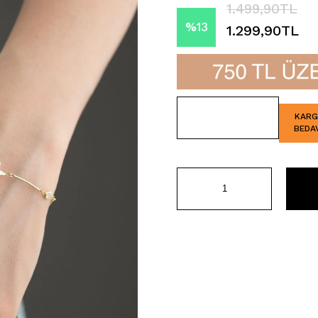
1.499,90TL
%
13
1.299,90TL
İndirim
KAR
BEDA