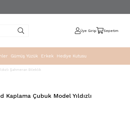
Üye Girişi
Sepetim
nler
Gümüş Yüzük
Erkek
Hediye Kutusu
dızlı Şahmeran Bileklik
d Kaplama Çubuk Model Yıldızlı