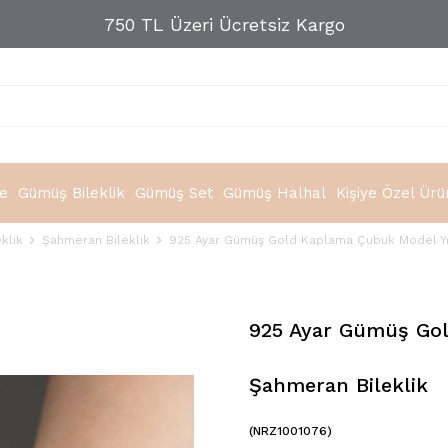
750 TL Üzeri Ücretsiz Kargo
e
Gümüş Bileklik
Gümüş Set
Gümüş Halhal
Kişiye Özel Ürü
klik
Şahmeran Bileklik
925 Ayar Gümüş Gold Kaplama Çubuk Model Yıl
925 Ayar Gümüş Gol
Şahmeran Bileklik
(NRZ1001076)