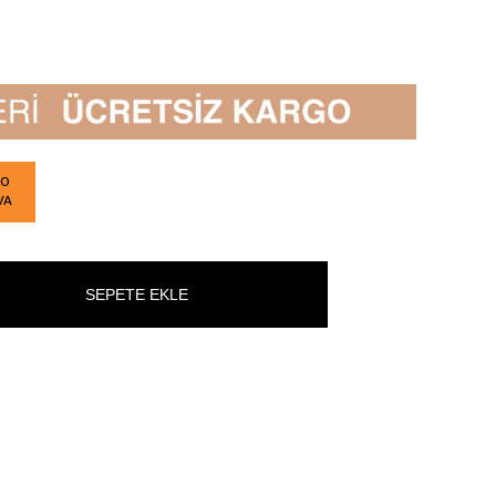
GO
VA