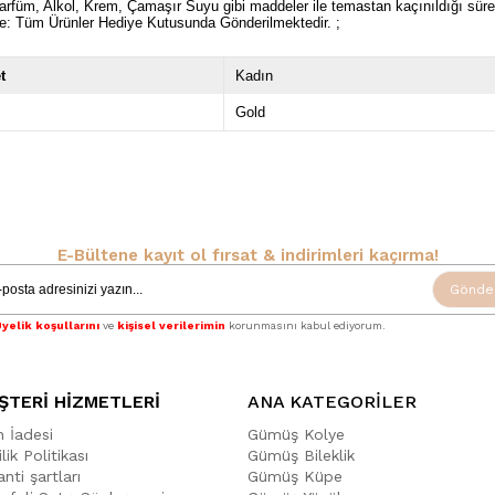
rfüm, Alkol, Krem, Çamaşır Suyu gibi maddeler ile temastan kaçınıldığı sü
e: Tüm Ürünler Hediye Kutusunda Gönderilmektedir. ;
t
Kadın
Gold
E-Bültene kayıt ol fırsat & indirimleri kaçırma!
Gönde
yelik koşullarını
ve
kişisel verilerimin
korunmasını kabul ediyorum.
ŞTERİ HİZMETLERİ
ANA KATEGORİLER
n İadesi
Gümüş Kolye
ilik Politikası
Gümüş Bileklik
nti şartları
Gümüş Küpe