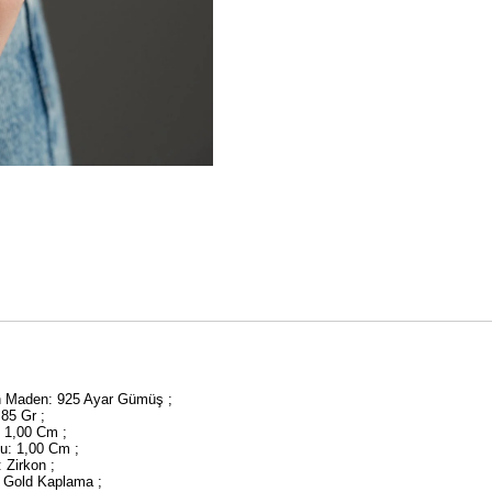
an Maden: 925 Ayar Gümüş ;
2,85 Gr ;
: 1,00 Cm ;
yu: 1,00 Cm ;
: Zirkon ;
 Gold Kaplama ;