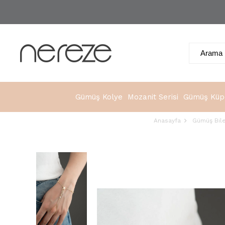
Gümüş Kolye
Mozanit Serisi
Gümüş Küp
Anasayfa
Gümüş Bile