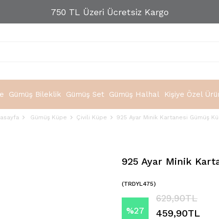
750 TL Üzeri Ücretsiz Kargo
e
Gümüş Bileklik
Gümüş Set
Gümüş Halhal
Kişiye Özel Ürü
asayfa
Gümüş Küpe
Çivili Küpe
925 Ayar Minik Kartanesi Gümüş K
925 Ayar Minik Kar
(TRDYL475)
629,90TL
%
27
459,90TL