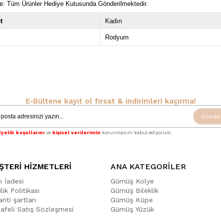
e: Tüm Ürünler Hediye Kutusunda Gönderilmektedir.
t
Kadın
Rodyum
E-Bültene kayıt ol fırsat & indirimleri kaçırma!
Gönde
yelik koşullarını
ve
kişisel verilerimin
korunmasını kabul ediyorum.
ŞTERİ HİZMETLERİ
ANA KATEGORİLER
n İadesi
Gümüş Kolye
ilik Politikası
Gümüş Bileklik
nti şartları
Gümüş Küpe
afeli Satış Sözleşmesi
Gümüş Yüzük