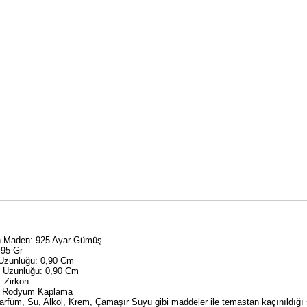
an Maden: 925 Ayar Gümüş
,95 Gr
 Uzunluğu: 0,90 Cm
y Uzunluğu: 0,90 Cm
: Zirkon
: Rodyum Kaplama
rfüm, Su, Alkol, Krem, Çamaşır Suyu gibi maddeler ile temastan kaçınıldığ