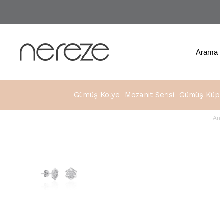
Gümüş Kolye
Mozanit Serisi
Gümüş Küp
An