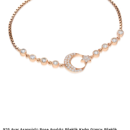
925 Ayar Asansörlü Rose Ayyıldız Bileklik Kadın Gümüş Bileklik