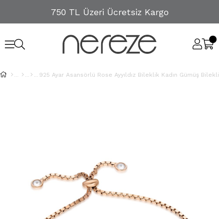
750 TL Üzeri Ücretsiz Kargo
925 Ayar Asansörlü Rose Ayyıldız Bileklik Kadın Gümüş Bilekl