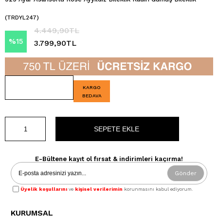
(TRDYL247)
4.449,90TL
%
15
3.799,90TL
İndirim
KARGO
BEDAVA
E-Bültene kayıt ol fırsat & indirimleri kaçırma!
Gönder
Üyelik koşullarını
ve
kişisel verilerimin
korunmasını kabul ediyorum.
KURUMSAL