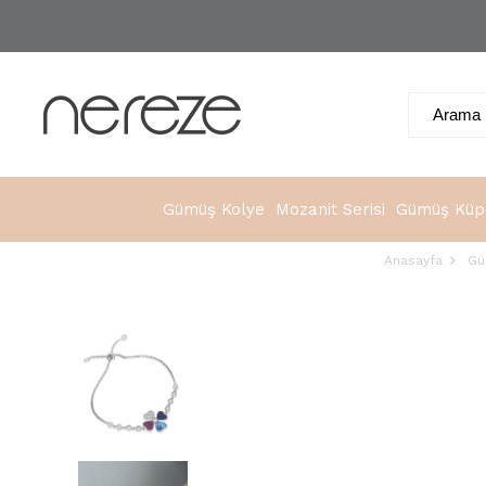
Gümüş Kolye
Mozanit Serisi
Gümüş Küp
Anasayfa
Gü