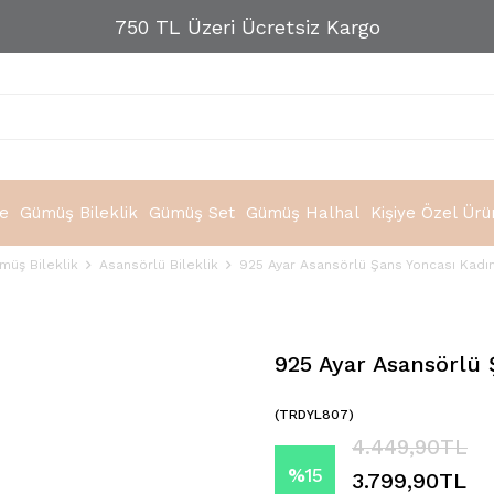
750 TL Üzeri Ücretsiz Kargo
e
Gümüş Bileklik
Gümüş Set
Gümüş Halhal
Kişiye Özel Ürü
müş Bileklik
Asansörlü Bileklik
925 Ayar Asansörlü Şans Yoncası Kadı
925 Ayar Asansörlü 
(TRDYL807)
4.449,90TL
%
15
3.799,90TL