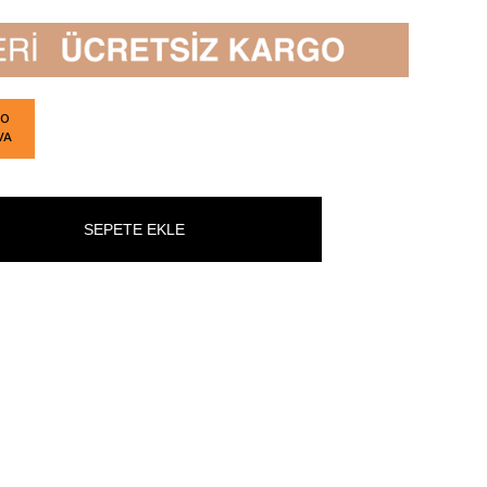
GO
VA