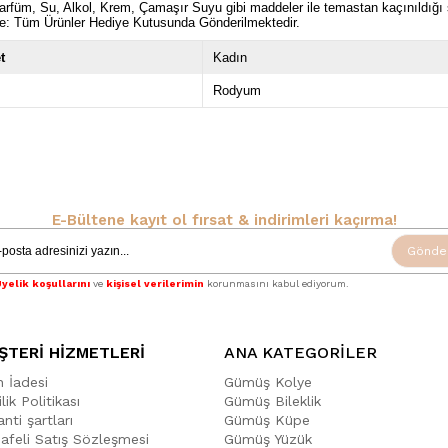
rfüm, Su, Alkol, Krem, Çamaşır Suyu gibi maddeler ile temastan kaçınıldığ
e: Tüm Ürünler Hediye Kutusunda Gönderilmektedir.
t
Kadın
Rodyum
E-Bültene kayıt ol fırsat & indirimleri kaçırma!
Gönde
yelik koşullarını
ve
kişisel verilerimin
korunmasını kabul ediyorum.
ŞTERİ HİZMETLERİ
ANA KATEGORİLER
n İadesi
Gümüş Kolye
ilik Politikası
Gümüş Bileklik
nti şartları
Gümüş Küpe
afeli Satış Sözleşmesi
Gümüş Yüzük