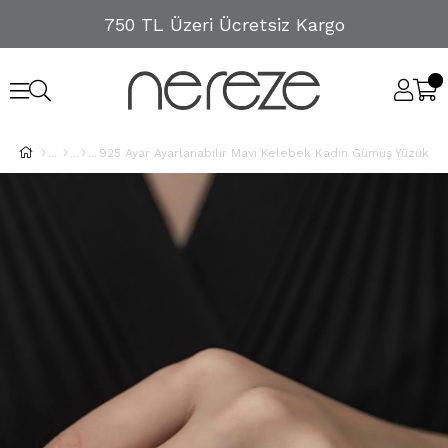
750 TL Üzeri Ücretsiz Kargo
925 Ayar Ayarlanabilir Mavi Kelebek Kadın Gümüş Yüzük