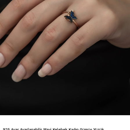
925 Ayar Ayarlanabilir Mavi Kelebek Kadın Gümüş Yüzük