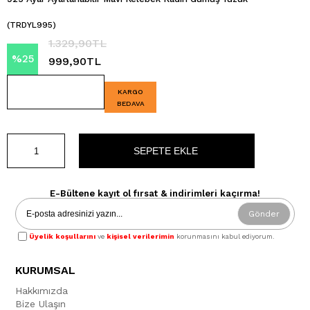
(TRDYL995)
1.329,90TL
%
25
999,90TL
İndirim
KARGO
BEDAVA
E-Bültene kayıt ol fırsat & indirimleri kaçırma!
Gönder
Üyelik koşullarını
ve
kişisel verilerimin
korunmasını kabul ediyorum.
KURUMSAL
Hakkımızda
Bize Ulaşın