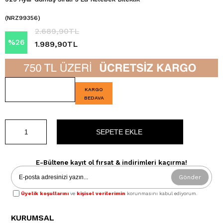
(NRZ99356)
2.689,90TL
%
26
1.989,90TL
İndirim
KARGO
BEDAVA
E-Bültene kayıt ol fırsat & indirimleri kaçırma!
Gönder
Üyelik koşullarını
ve
kişisel verilerimin
korunmasını kabul ediyorum.
KURUMSAL