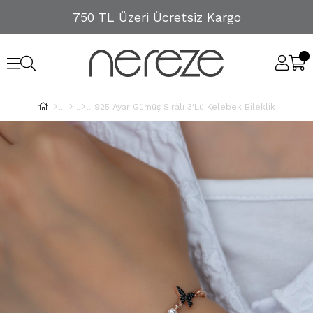
750 TL Üzeri Ücretsiz Kargo
925 Ayar Gümüş Sıralı 3'Lü Kelebek Bileklik