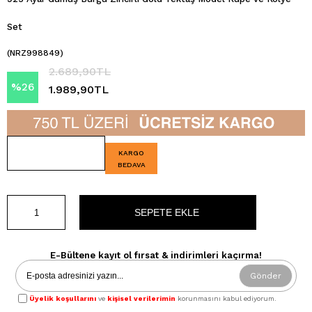
Set
(NRZ998849)
2.689,90TL
%
26
1.989,90TL
İndirim
KARGO
BEDAVA
E-Bültene kayıt ol fırsat & indirimleri kaçırma!
Gönder
Üyelik koşullarını
ve
kişisel verilerimin
korunmasını kabul ediyorum.