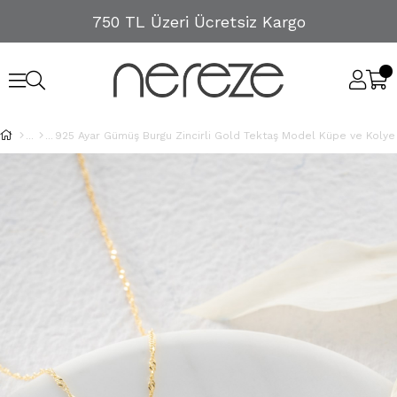
750 TL Üzeri Ücretsiz Kargo
925 Ayar Gümüş Burgu Zincirli Gold Tektaş Model Küpe ve Kolye