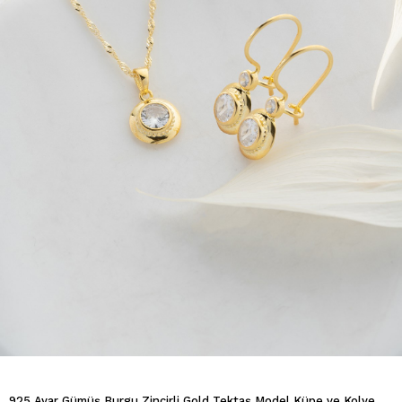
925 Ayar Gümüş Burgu Zincirli Gold Tektaş Model Küpe ve Kolye