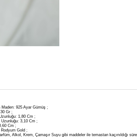
an Maden: 925 Ayar Gümüş ;
4,30 Gr ;
 Uzunluğu: 1,80 Cm ;
y Uzunluğu: 3,10 Cm ;
 0,60 Cm ;
 Rodyum Gold ;
rfüm, Alkol, Krem, Çamaşır Suyu gibi maddeler ile temastan kaçınıldığı sü