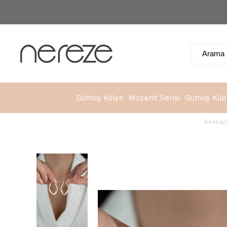
Gümüş Kolye
Mozanit Serisi
Gümüş Küp
Anasay