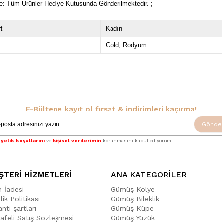
e: Tüm Ürünler Hediye Kutusunda Gönderilmektedir. ;
t
Kadın
Gold
Rodyum
E-Bültene kayıt ol fırsat & indirimleri kaçırma!
Gönde
yelik koşullarını
ve
kişisel verilerimin
korunmasını kabul ediyorum.
ŞTERİ HİZMETLERİ
ANA KATEGORİLER
n İadesi
Gümüş Kolye
ilik Politikası
Gümüş Bileklik
nti şartları
Gümüş Küpe
afeli Satış Sözleşmesi
Gümüş Yüzük