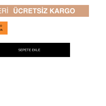
GO
VA