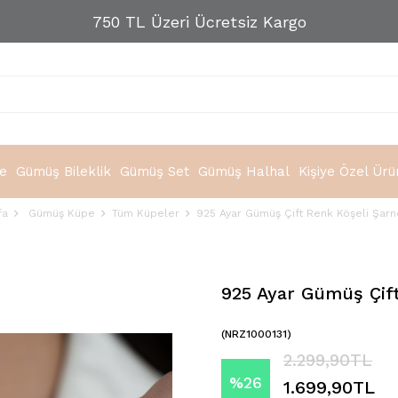
750 TL Üzeri Ücretsiz Kargo
e
Gümüş Bileklik
Gümüş Set
Gümüş Halhal
Kişiye Özel Ürü
fa
Gümüş Küpe
Tüm Küpeler
925 Ayar Gümüş Çift Renk Köşeli Şar
925 Ayar Gümüş Çift
(NRZ1000131)
2.299,90TL
%
26
1.699,90TL