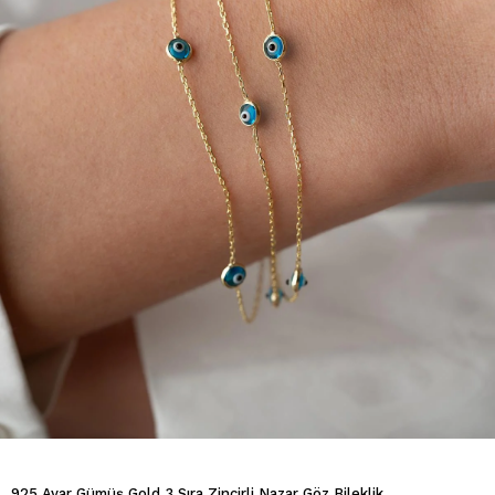
925 Ayar Gümüş Gold 3 Sıra Zincirli Nazar Göz Bileklik