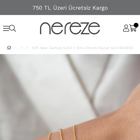
750 TL Üzeri Ücretsiz Kargo
925 Ayar Gümüş Gold 3 Sıra Zincirli Nazar Göz Bileklik