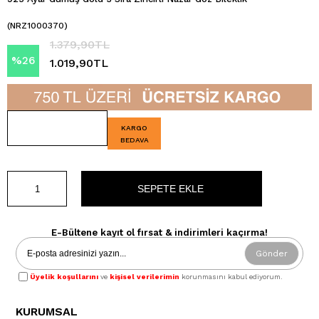
(NRZ1000370)
1.379,90TL
%
26
1.019,90TL
İndirim
KARGO
BEDAVA
E-Bültene kayıt ol fırsat & indirimleri kaçırma!
Gönder
Üyelik koşullarını
ve
kişisel verilerimin
korunmasını kabul ediyorum.
KURUMSAL