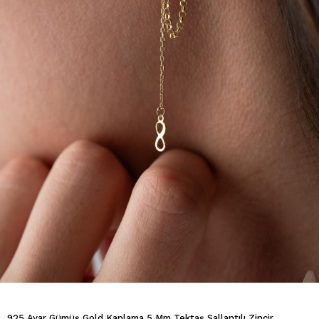
925 Ayar Gümüş Gold Kaplama 5 Mm Tektaş Sallantılı Zincir