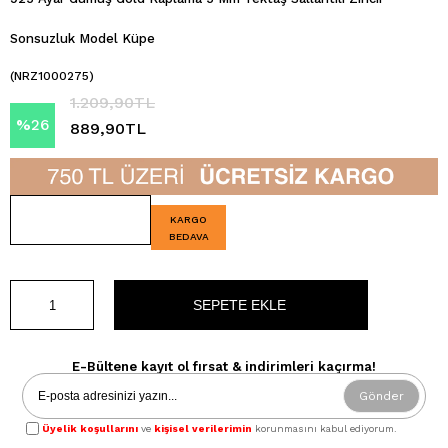
Sonsuzluk Model Küpe
(NRZ1000275)
1.209,90TL
%
26
889,90TL
İndirim
KARGO
BEDAVA
E-Bültene kayıt ol fırsat & indirimleri kaçırma!
Gönder
Üyelik koşullarını
ve
kişisel verilerimin
korunmasını kabul ediyorum.