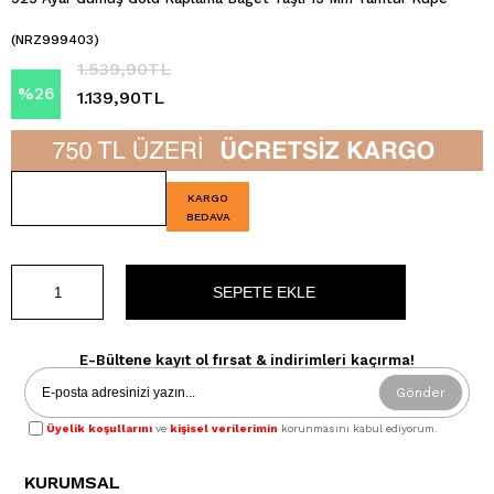
(NRZ999403)
1.539,90TL
%
26
1.139,90TL
İndirim
KARGO
BEDAVA
E-Bültene kayıt ol fırsat & indirimleri kaçırma!
Gönder
Üyelik koşullarını
ve
kişisel verilerimin
korunmasını kabul ediyorum.
KURUMSAL