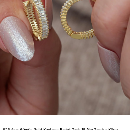
925 Ayar Gümüş Gold Kaplama Baget Taşlı 15 Mm Tamtur Küpe