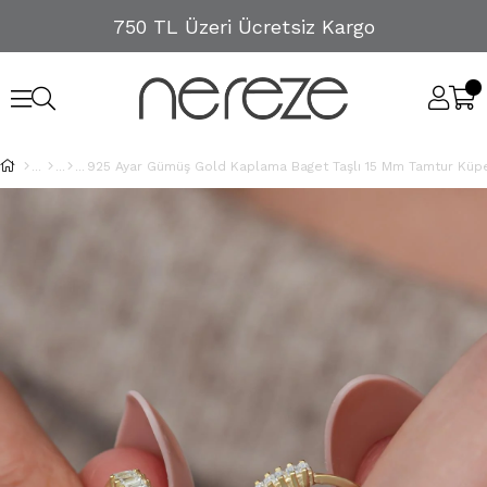
750 TL Üzeri Ücretsiz Kargo
925 Ayar Gümüş Gold Kaplama Baget Taşlı 15 Mm Tamtur Küp