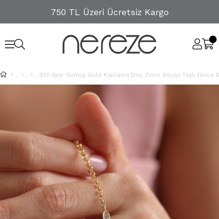
750 TL Üzeri Ücretsiz Kargo
925 Ayar Gümüş Gold Kaplama Doç Zincir Beyaz Taşlı Yonca Bi