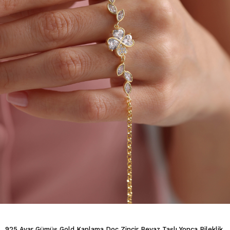
925 Ayar Gümüş Gold Kaplama Doç Zincir Beyaz Taşlı Yonca Bileklik