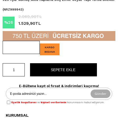
(NRZ999943)
2.069,90TL
%
26
1.529,90TL
İndirim
KARGO
BEDAVA
E-Bültene kayıt ol fırsat & indirimleri kaçırma!
Gönder
Üyelik koşullarını
ve
kişisel verilerimin
korunmasını kabul ediyorum.
KURUMSAL