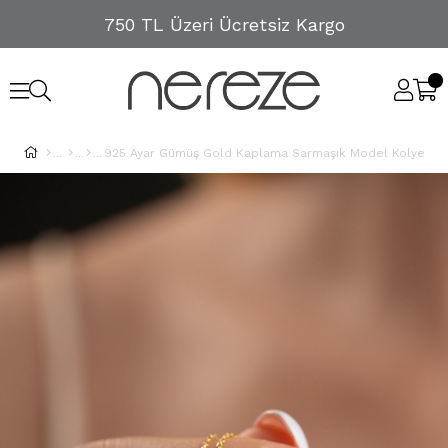
750 TL Üzeri Ücretsiz Kargo
925 Ayar Gümüş Gold Kaplama Sarmaşık Model Kolye