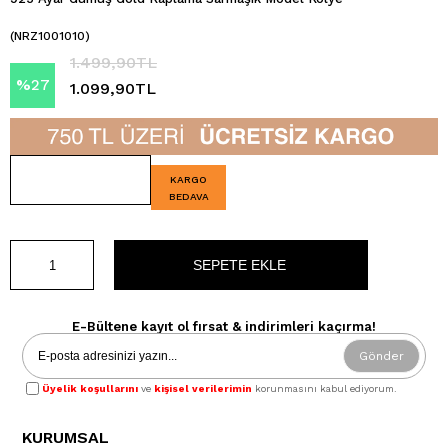
(NRZ1001010)
1.499,90TL
%
27
1.099,90TL
İndirim
KARGO
BEDAVA
E-Bültene kayıt ol fırsat & indirimleri kaçırma!
Gönder
Üyelik koşullarını
ve
kişisel verilerimin
korunmasını kabul ediyorum.
KURUMSAL