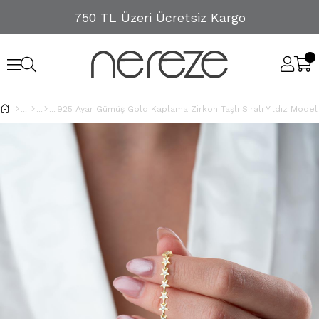
750 TL Üzeri Ücretsiz Kargo
925 Ayar Gümüş Gold Kaplama Zirkon Taşlı Sıralı Yıldız Model 