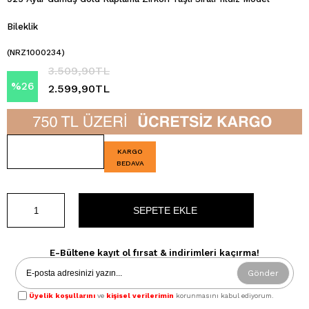
Bileklik
(NRZ1000234)
3.509,90TL
%
26
2.599,90TL
İndirim
KARGO
BEDAVA
E-Bültene kayıt ol fırsat & indirimleri kaçırma!
Gönder
Üyelik koşullarını
ve
kişisel verilerimin
korunmasını kabul ediyorum.