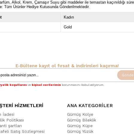
rfüm, Alkol, Krem, Çamaşır Suyu gibi maddeler ile temastan kaçınıldığı sü
e: Tüm Ürünler Hediye Kutusunda Gönderilmektedir.
t
Kadın
Gold
E-Bültene kayıt ol fırsat & indirimleri kaçırma!
Gönde
yelik koşullarını
ve
kişisel verilerimin
korunmasını kabul ediyorum.
ŞTERİ HİZMETLERİ
ANA KATEGORİLER
n İadesi
Gümüş Kolye
ilik Politikası
Gümüş Bileklik
nti şartları
Gümüş Küpe
afeli Satış Sözleşmesi
Gümüş Yüzük