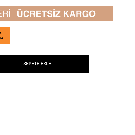
GO
VA