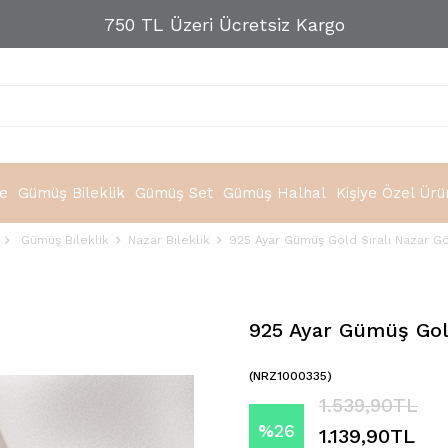
750 TL Üzeri Ücretsiz Kargo
e
Gümüş Bileklik
Gümüş Set
Gümüş Halhal
Kişiye Özel Ürü
Gümüş Bileklik
Nazar Bileklik
925 Ayar Gümüş Gold Sıralı Nazar Gö
925 Ayar Gümüş Gold
(NRZ1000335)
1.539,90TL
%
26
1.139,90TL