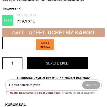
(NRZ998847)
1.029,90TL
%
26
759,90TL
İndirim
KARGO
BEDAVA
E-Bültene kayıt ol fırsat & indirimleri kaçırma!
Gönder
Üyelik koşullarını
ve
kişisel verilerimin
korunmasını kabul ediyorum.
KURUMSAL