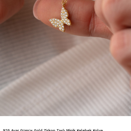
925 Ayar Gümüş Gold Zirkon Taşlı Minik Kelebek Kolye