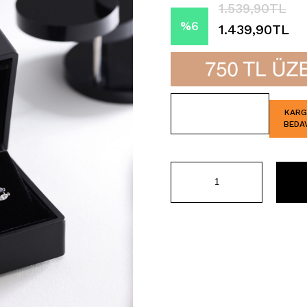
1.539,90TL
%
6
1.439,90TL
İndirim
KAR
BEDA