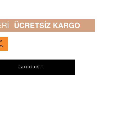
GO
VA