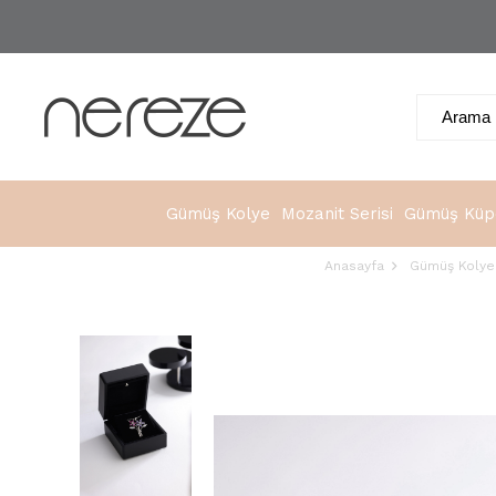
Gümüş Kolye
Mozanit Serisi
Gümüş Küp
Anasayfa
Gümüş Kolye