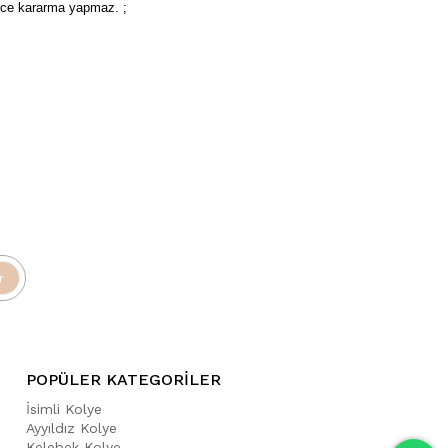
rece kararma yapmaz. ;
r
POPÜLER KATEGORİLER
İsimli Kolye
Ayyıldız Kolye
Kelebek Kolye