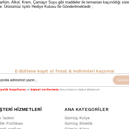
rfüm, Alkol, Krem, Çamaşır Suyu gibi maddeler ile temastan kaçınıldığı sü
: Ürünümüz Işıklı Hediye Kutusu İle Gönderilmektedir ;
t
Kadın
Rodyum
E-Bültene kayıt ol fırsat & indirimleri kaçırma!
Gönde
yelik koşullarını
ve
kişisel verilerimin
korunmasını kabul ediyorum.
ŞTERİ HİZMETLERİ
ANA KATEGORİLER
n İadesi
Gümüş Kolye
ilik Politikası
Gümüş Bileklik
nti şartları
Gümüş Küpe