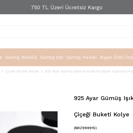
750 TL Üzeri Ücretsiz Kargo
e
Gümüş Bileklik
Gümüş Set
Gümüş Halhal
Kişiye Özel Ürü
Çiçek Model Kolye
925 Ayar Gümüş Işıklı Kutuda Rodyum Kaplama Ka
925 Ayar Gümüş Iş
Çiçeği Buketi Kolye
(NRZ999915)