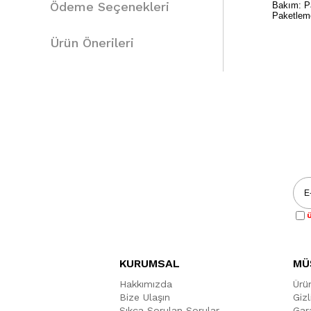
Ödeme Seçenekleri
Bakım: Pa
Paketleme
Ürün Önerileri
Cinsiye
Renk
Ü
KURUMSAL
MÜ
Hakkımızda
Ürü
Bize Ulaşın
Gizl
Sıkça Sorulan Sorular
Gara