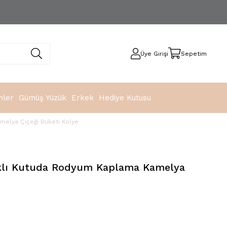
Üye Girişi
Sepetim
nler
Gümüş Yüzük
Erkek
Hediye Kutusu
melya Çiçeği Buketi Kolye
ıklı Kutuda Rodyum Kaplama Kamelya