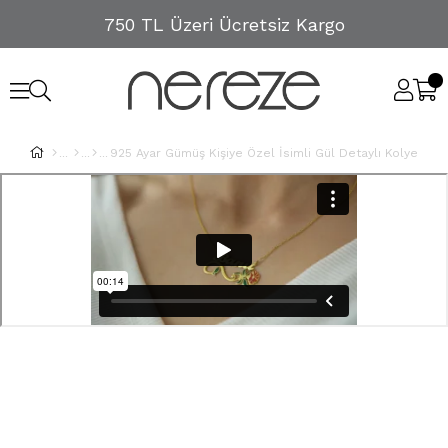
750 TL Üzeri Ücretsiz Kargo
925 Ayar Gümüş Kişiye Özel İsimli Gül Detaylı Kolye