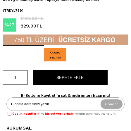
(TRDYL759)
1.129,90TL
%
27
829,90TL
İndirim
KARGO
BEDAVA
E-Bültene kayıt ol fırsat & indirimleri kaçırma!
Gönder
Üyelik koşullarını
ve
kişisel verilerimin
korunmasını kabul ediyorum.
KURUMSAL