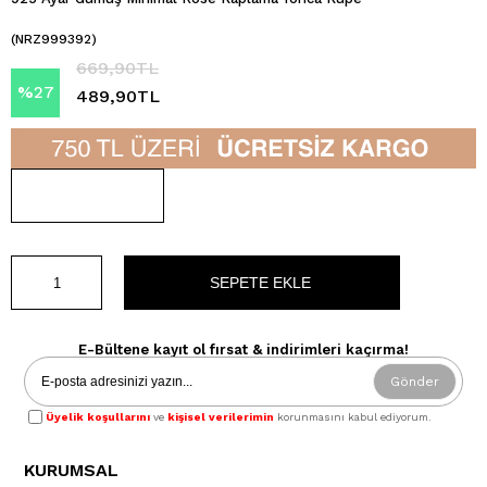
(NRZ999392)
669,90TL
%
27
489,90TL
İndirim
E-Bültene kayıt ol fırsat & indirimleri kaçırma!
Gönder
Üyelik koşullarını
ve
kişisel verilerimin
korunmasını kabul ediyorum.
KURUMSAL