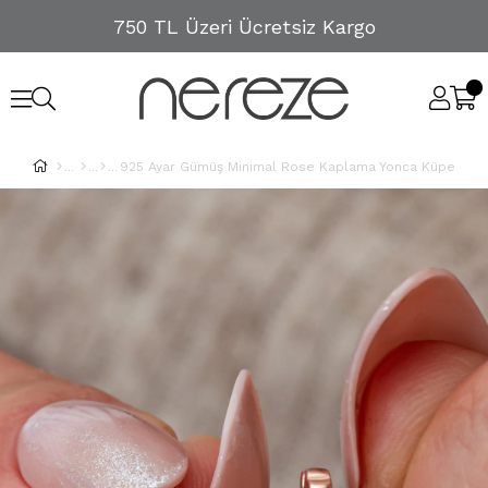
750 TL Üzeri Ücretsiz Kargo
925 Ayar Gümüş Minimal Rose Kaplama Yonca Küpe