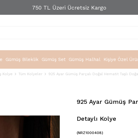
750 TL Üzeri Ücretsiz Kargo
e
Gümüş Bileklik
Gümüş Set
Gümüş Halhal
Kişiye Özel Ürü
 Kolye
Tüm Kolyeler
925 Ayar Gümüş Parçalı Doğal Hematit Taşlı Doğal
925 Ayar Gümüş Parç
Detaylı Kolye
(NRZ1000408)