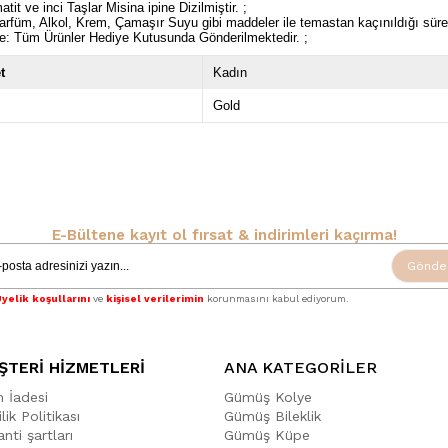
tit ve inci Taşlar Misina ipine Dizilmiştir. ;
rfüm, Alkol, Krem, Çamaşır Suyu gibi maddeler ile temastan kaçınıldığı sü
e: Tüm Ürünler Hediye Kutusunda Gönderilmektedir. ;
t
Kadın
Gold
E-Bültene kayıt ol fırsat & indirimleri kaçırma!
Gönde
yelik koşullarını
ve
kişisel verilerimin
korunmasını kabul ediyorum.
ŞTERİ HİZMETLERİ
ANA KATEGORİLER
n İadesi
Gümüş Kolye
ilik Politikası
Gümüş Bileklik
nti şartları
Gümüş Küpe