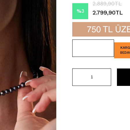
2.889,90TL
%
3
2.799,90TL
İndirim
KAR
BEDA