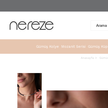
Gümüş Kolye
Mozanit Serisi
Gümüş Küp
Anasayfa
Gümüş