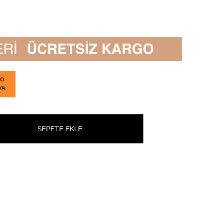
GO
VA