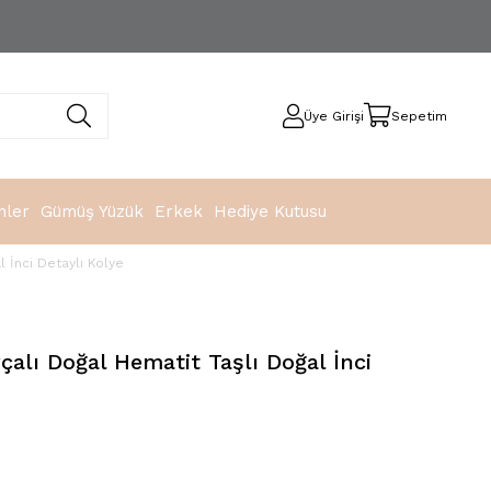
Üye Girişi
Sepetim
nler
Gümüş Yüzük
Erkek
Hediye Kutusu
 İnci Detaylı Kolye
alı Doğal Hematit Taşlı Doğal İnci