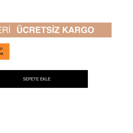
GO
VA