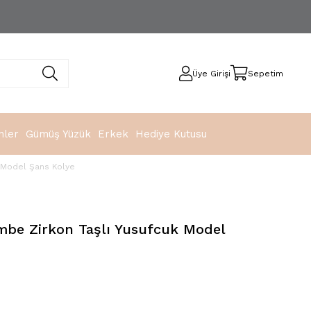
Üye Girişi
Sepetim
nler
Gümüş Yüzük
Erkek
Hediye Kutusu
 Model Şans Kolye
be Zirkon Taşlı Yusufcuk Model