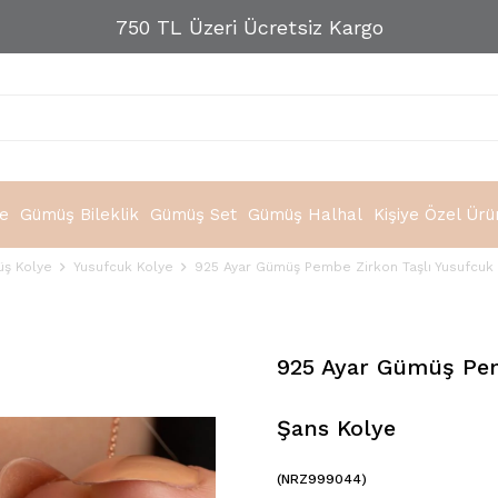
750 TL Üzeri Ücretsiz Kargo
e
Gümüş Bileklik
Gümüş Set
Gümüş Halhal
Kişiye Özel Ürü
ş Kolye
Yusufcuk Kolye
925 Ayar Gümüş Pembe Zirkon Taşlı Yusufcuk
925 Ayar Gümüş Pem
Şans Kolye
(NRZ999044)