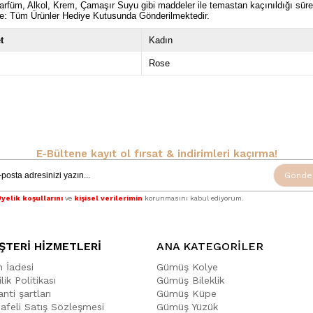
rfüm, Alkol, Krem, Çamaşır Suyu gibi maddeler ile temastan kaçınıldığı sü
e: Tüm Ürünler Hediye Kutusunda Gönderilmektedir.
t
Kadın
Rose
E-Bültene kayıt ol fırsat & indirimleri kaçırma!
Gönde
yelik koşullarını
ve
kişisel verilerimin
korunmasını kabul ediyorum.
ŞTERİ HİZMETLERİ
ANA KATEGORİLER
n İadesi
Gümüş Kolye
ilik Politikası
Gümüş Bileklik
nti şartları
Gümüş Küpe
afeli Satış Sözleşmesi
Gümüş Yüzük