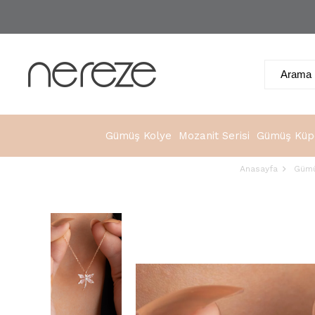
Gümüş Kolye
Mozanit Serisi
Gümüş Küp
Anasayfa
Gümü