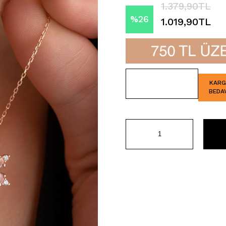
1.379,90TL
%
26
1.019,90TL
İndirim
KAR
BEDA