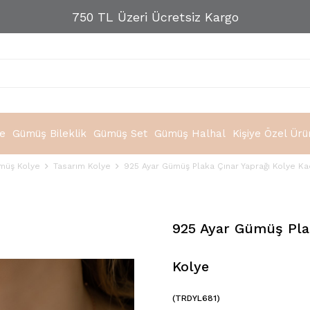
750 TL Üzeri Ücretsiz Kargo
e
Gümüş Bileklik
Gümüş Set
Gümüş Halhal
Kişiye Özel Ürü
müş Kolye
Tasarım Kolye
925 Ayar Gümüş Plaka Çınar Yaprağı Kolye K
925 Ayar Gümüş Pla
Kolye
(TRDYL681)