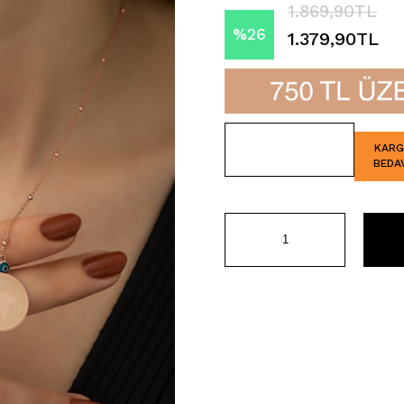
1.869,90TL
%
26
1.379,90TL
İndirim
KAR
BEDA