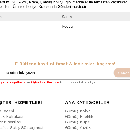
rfüm, Su, Alkol, Krem, Çamaşır Suyu gibi maddeler ile temastan kaçınıldığ
e: Tüm Ürünler Hediye Kutusunda Gönderilmektedir.
t
Kadın
Rodyum
E-Bültene kayıt ol fırsat & indirimleri kaçırma!
Gönde
yelik koşullarını
ve
kişisel verilerimin
korunmasını kabul ediyorum.
ŞTERİ HİZMETLERİ
ANA KATEGORİLER
n İadesi
Gümüş Kolye
ilik Politikası
Gümüş Bileklik
nti şartları
Gümüş Küpe
afeli Satış Sözleşmesi
Gümüş Yüzük