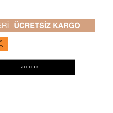
GO
VA