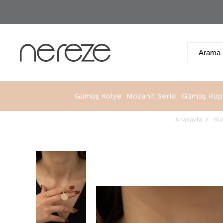
Gümüş Kolye
Mozanit Serisi
Gümüş Küp
Anasayfa
Gü