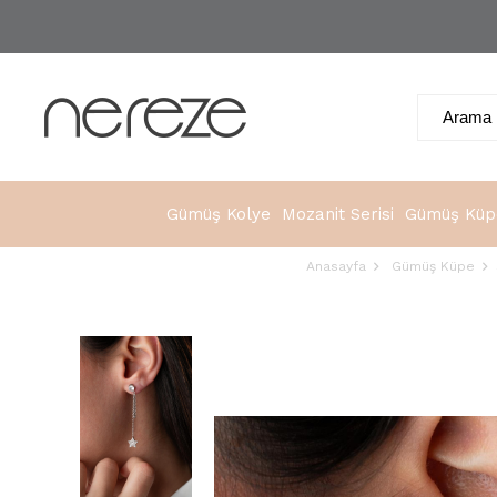
Gümüş Kolye
Mozanit Serisi
Gümüş Küp
Anasayfa
Gümüş Küpe