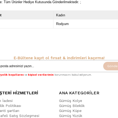
e: Tüm Ürünler Hediye Kutusunda Gönderilmektedir. ;
t
Kadın
Rodyum
E-Bültene kayıt ol fırsat & indirimleri kaçırma!
Gönde
yelik koşullarını
ve
kişisel verilerimin
korunmasını kabul ediyorum.
ŞTERİ HİZMETLERİ
ANA KATEGORİLER
n İadesi
Gümüş Kolye
ilik Politikası
Gümüş Bileklik
nti şartları
Gümüş Küpe
afeli Satış Sözleşmesi
Gümüş Yüzük