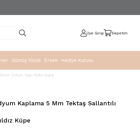
Üye Girişi
Sepetim
nler
Gümüş Yüzük
Erkek
Hediye Kutusu
ncir Zirkon Taşlı Yıldız Küpe
yum Kaplama 5 Mm Tektaş Sallantılı
Yıldız Küpe