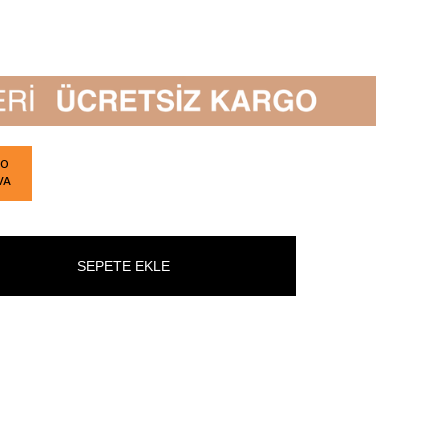
GO
VA