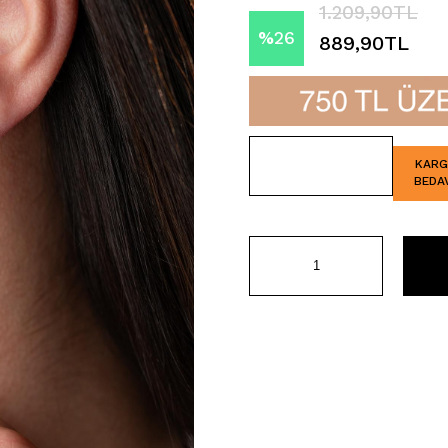
1.209,90TL
%
26
889,90TL
İndirim
KAR
BEDA