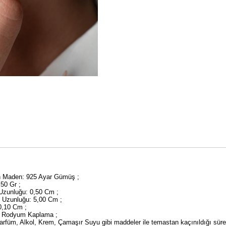
an Maden: 925 Ayar Gümüş ;
2,50 Gr ;
 Uzunluğu: 0,50 Cm ;
y Uzunluğu: 5,00 Cm ;
 0,10 Cm ;
 Rodyum Kaplama ;
rfüm, Alkol, Krem, Çamaşır Suyu gibi maddeler ile temastan kaçınıldığı sü