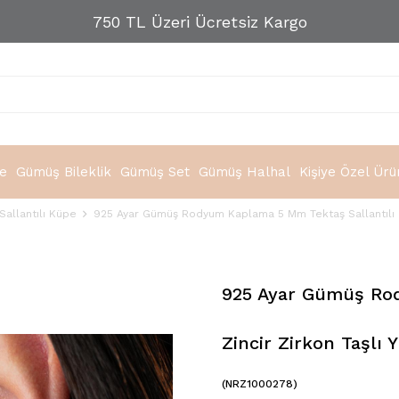
750 TL Üzeri Ücretsiz Kargo
e
Gümüş Bileklik
Gümüş Set
Gümüş Halhal
Kişiye Özel Ürü
Sallantılı Küpe
925 Ayar Gümüş Rodyum Kaplama 5 Mm Tektaş Sallantılı Zi
925 Ayar Gümüş Rod
Zincir Zirkon Taşlı 
(NRZ1000278)