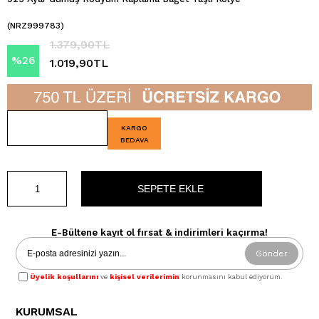
(NRZ999783)
1.379,90TL
%
26
1.019,90TL
İndirim
KARGO
BEDAVA
E-Bültene kayıt ol fırsat & indirimleri kaçırma!
Gönder
Üyelik koşullarını
ve
kişisel verilerimin
korunmasını kabul ediyorum.
KURUMSAL