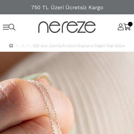
750 TL Üzeri Ücretsiz Kargo
925 Ayar Gümüş Rodyum Kaplama Baget Taşlı Kolye