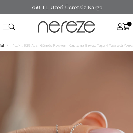
750 TL Üzeri Ücretsiz Kargo
925 Ayar Gümüş Rodyum Kaplama Beyaz Taşlı 4 Yapraklı Yonc