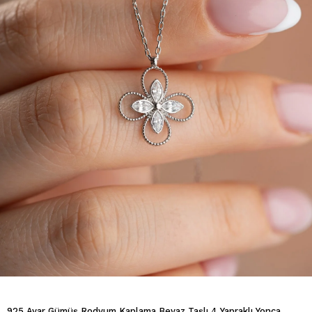
925 Ayar Gümüş Rodyum Kaplama Beyaz Taşlı 4 Yapraklı Yonca