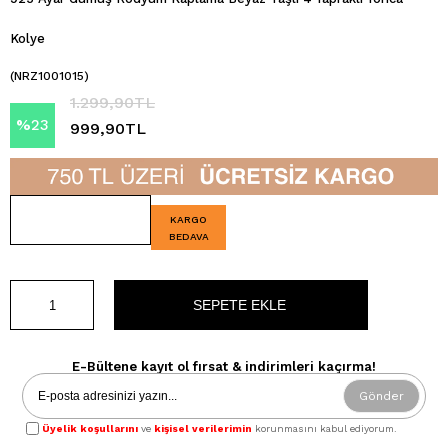
Kolye
(NRZ1001015)
1.299,90TL
%
23
999,90TL
İndirim
KARGO
BEDAVA
E-Bültene kayıt ol fırsat & indirimleri kaçırma!
Gönder
Üyelik koşullarını
ve
kişisel verilerimin
korunmasını kabul ediyorum.