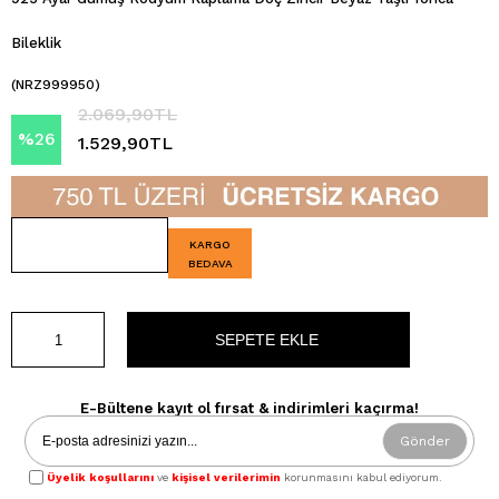
Bileklik
(NRZ999950)
2.069,90TL
%
26
1.529,90TL
İndirim
KARGO
BEDAVA
E-Bültene kayıt ol fırsat & indirimleri kaçırma!
Gönder
Üyelik koşullarını
ve
kişisel verilerimin
korunmasını kabul ediyorum.