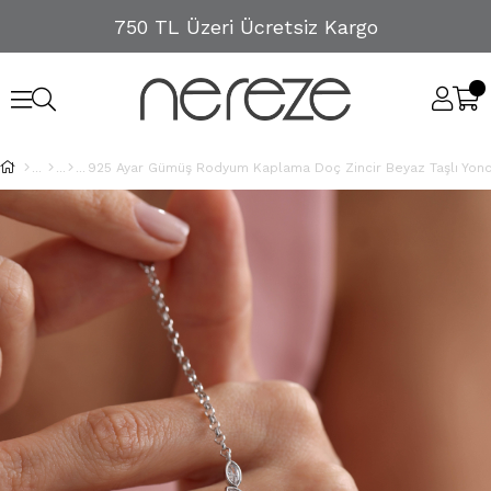
750 TL Üzeri Ücretsiz Kargo
925 Ayar Gümüş Rodyum Kaplama Doç Zincir Beyaz Taşlı Yonca