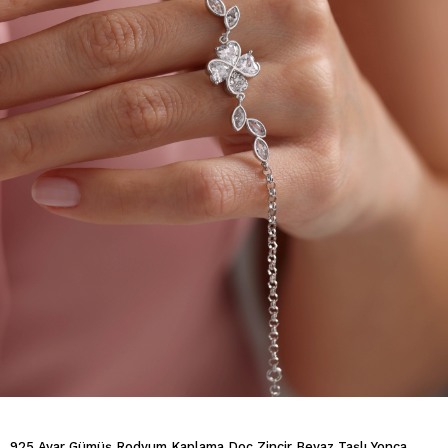
925 Ayar Gümüş Rodyum Kaplama Doç Zincir Beyaz Taşlı Yonca