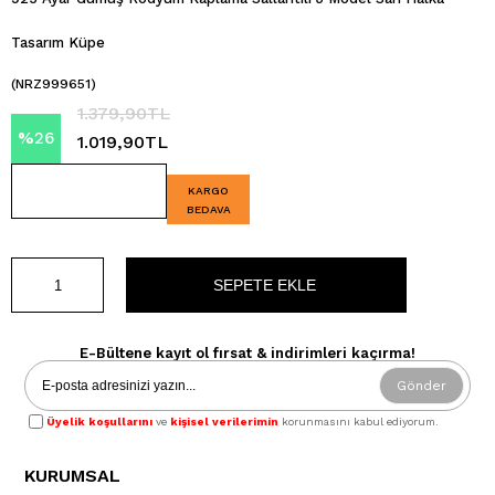
Tasarım Küpe
(NRZ999651)
1.379,90TL
%
26
1.019,90TL
İndirim
KARGO
BEDAVA
E-Bültene kayıt ol fırsat & indirimleri kaçırma!
Gönder
Üyelik koşullarını
ve
kişisel verilerimin
korunmasını kabul ediyorum.
KURUMSAL