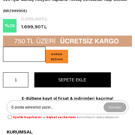
(NRZ999958)
2.299,90TL
%
26
1.699,90TL
İndirim
KARGO
BEDAVA
E-Bültene kayıt ol fırsat & indirimleri kaçırma!
Gönder
Üyelik koşullarını
ve
kişisel verilerimin
korunmasını kabul ediyorum.
KURUMSAL