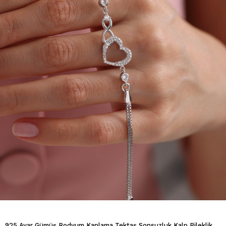
925 Ayar Gümüş Rodyum Kaplama Tektaş Sonsuzluk Kalp Bileklik