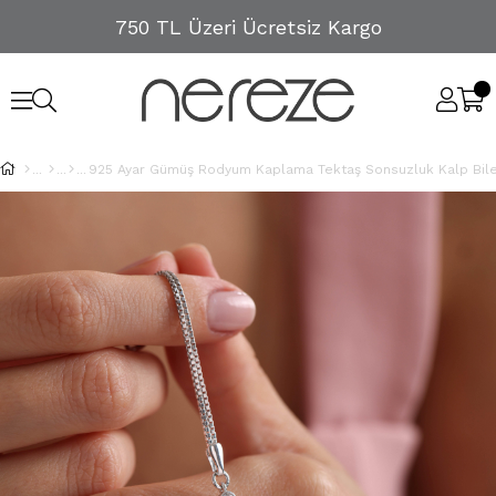
750 TL Üzeri Ücretsiz Kargo
925 Ayar Gümüş Rodyum Kaplama Tektaş Sonsuzluk Kalp Bile