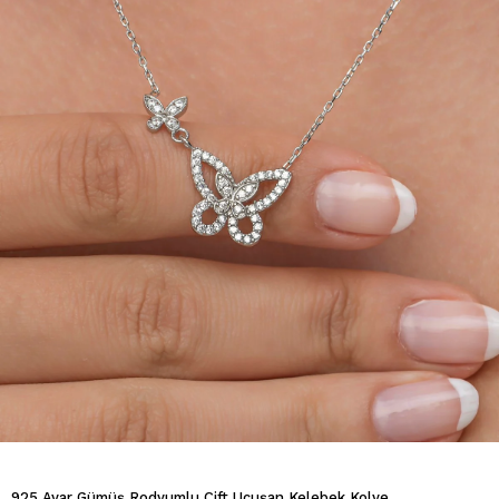
925 Ayar Gümüş Rodyumlu Çift Uçuşan Kelebek Kolye