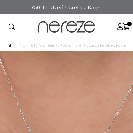
750 TL Üzeri Ücretsiz Kargo
925 Ayar Gümüş Rodyumlu Çift Uçuşan Kelebek Kolye