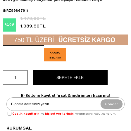
(NRZ9986791)
1.479,90TL
%
26
1.089,90TL
İndirim
KARGO
BEDAVA
E-Bültene kayıt ol fırsat & indirimleri kaçırma!
Gönder
Üyelik koşullarını
ve
kişisel verilerimin
korunmasını kabul ediyorum.
KURUMSAL