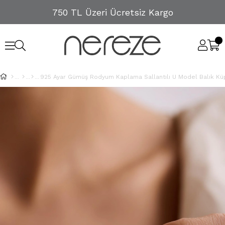
750 TL Üzeri Ücretsiz Kargo
925 Ayar Gümüş Rodyum Kaplama Sallantılı U Model Balık K