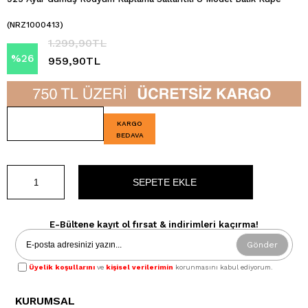
(NRZ1000413)
1.299,90TL
%
26
959,90TL
İndirim
KARGO
BEDAVA
E-Bültene kayıt ol fırsat & indirimleri kaçırma!
Gönder
Üyelik koşullarını
ve
kişisel verilerimin
korunmasını kabul ediyorum.
KURUMSAL