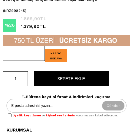
(NRZ998245)
1.869,90TL
%
26
1.379,90TL
İndirim
KARGO
BEDAVA
E-Bültene kayıt ol fırsat & indirimleri kaçırma!
Gönder
Üyelik koşullarını
ve
kişisel verilerimin
korunmasını kabul ediyorum.
KURUMSAL