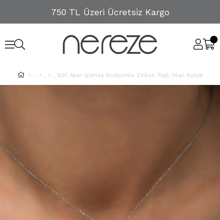
750 TL Üzeri Ücretsiz Kargo
925 Ayar Gümüş Rodyumlu Zirkon Taşlı Yılan Kolye