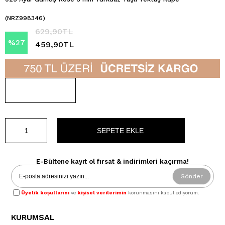
(NRZ998346)
629,90TL
%
27
459,90TL
İndirim
E-Bültene kayıt ol fırsat & indirimleri kaçırma!
Gönder
Üyelik koşullarını
ve
kişisel verilerimin
korunmasını kabul ediyorum.
KURUMSAL