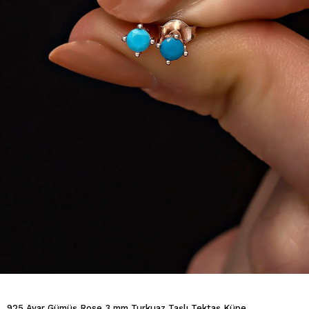
925 Ayar Gümüş Rose 3 mm Turkuaz Taşlı Tektaş Küpe