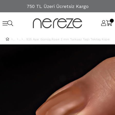
750 TL Üzeri Ücretsiz Kargo
925 Ayar Gümüş Rose 3 mm Turkuaz Taşlı Tektaş Küpe