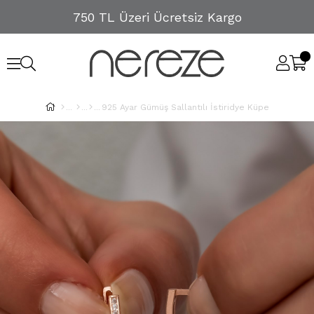
750 TL Üzeri Ücretsiz Kargo
925 Ayar Gümüş Sallantılı İstiridye Küpe