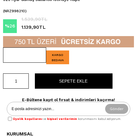
(NRZ998210)
1.539,90TL
%
26
1.139,90TL
İndirim
KARGO
BEDAVA
E-Bültene kayıt ol fırsat & indirimleri kaçırma!
Gönder
Üyelik koşullarını
ve
kişisel verilerimin
korunmasını kabul ediyorum.
KURUMSAL