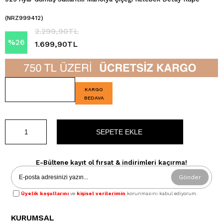
(NRZ999412)
2.299,90TL
%
26
1.699,90TL
İndirim
KARGO
BEDAVA
E-Bültene kayıt ol fırsat & indirimleri kaçırma!
Gönder
Üyelik koşullarını
ve
kişisel verilerimin
korunmasını kabul ediyorum.
KURUMSAL