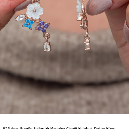
925 Ayar Gümüş Sallantılı Manolya Çiçeği Kelebek Detay Küpe