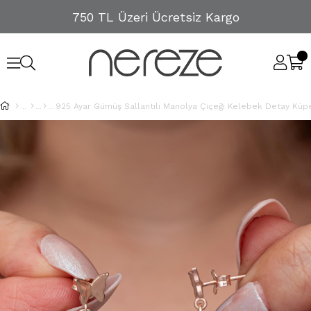
750 TL Üzeri Ücretsiz Kargo
925 Ayar Gümüş Sallantılı Manolya Çiçeği Kelebek Detay Küp