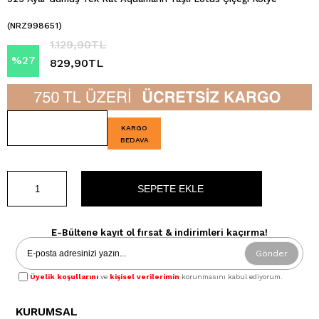
(NRZ998651)
1.129,90TL
%
27
829,90TL
İndirim
KARGO
BEDAVA
E-Bültene kayıt ol fırsat & indirimleri kaçırma!
Gönder
Üyelik koşullarını
ve
kişisel verilerimin
korunmasını kabul ediyorum.
KURUMSAL