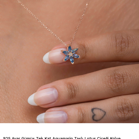
925 Ayar Gümüş Tek Kat Aquamarin Taşlı Lotus Çiçeği Kolye