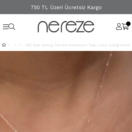
750 TL Üzeri Ücretsiz Kargo
925 Ayar Gümüş Tek Kat Aquamarin Taşlı Lotus Çiçeği Kolye