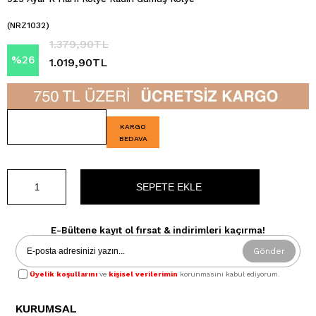
(NRZ1032)
1.379,90TL
%
26
1.019,90TL
İndirim
KARGO
BEDAVA
E-Bültene kayıt ol fırsat & indirimleri kaçırma!
Gönder
Üyelik koşullarını
ve
kişisel verilerimin
korunmasını kabul ediyorum.
KURUMSAL