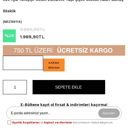
Bileklik
(NRZ99114)
2.689,90TL
%
26
1.989,90TL
İndirim
KARGO
BEDAVA
E-Bültene kayıt ol fırsat & indirimleri kaçırma!
Gönder
Üyelik koşullarını
ve
kişisel verilerimin
korunmasını kabul ediyorum.