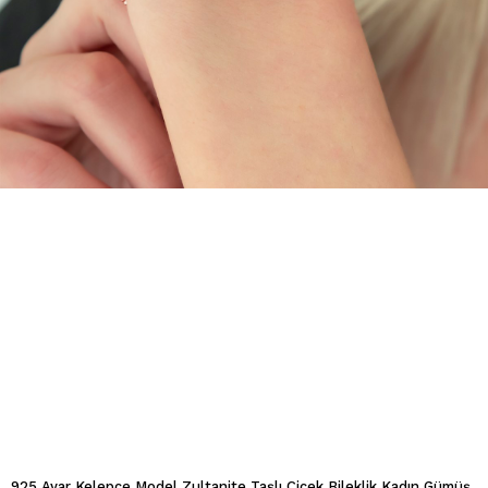
925 Ayar Kelepçe Model Zultanite Taşlı Çiçek Bileklik Kadın Gümüş