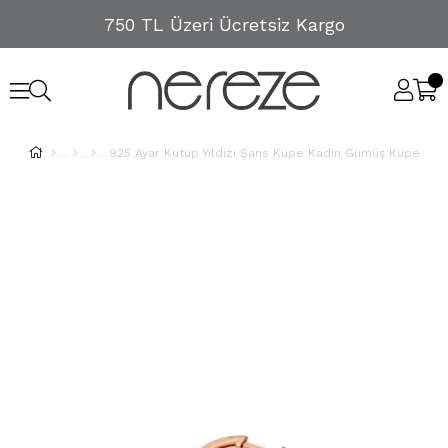
750 TL Üzeri Ücretsiz Kargo
925 Ayar Kutup Yıldızı Şans Küpe Kadın Gümüş Küpe