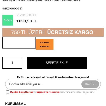
(NRZ1000075)
2.299,90TL
%
26
1.699,90TL
İndirim
KARGO
BEDAVA
E-Bültene kayıt ol fırsat & indirimleri kaçırma!
Gönder
Üyelik koşullarını
ve
kişisel verilerimin
korunmasını kabul ediyorum.
KURUMSAL