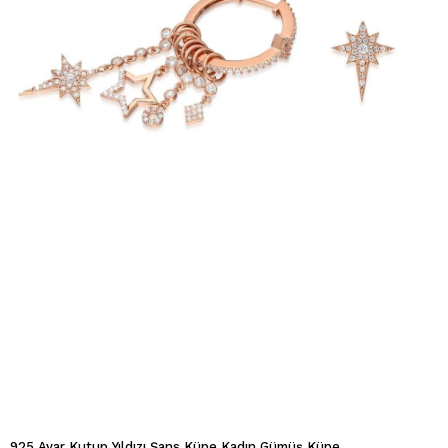
925 Ayar Kutup Yıldızı Şans Küpe Kadın Gümüş Küpe