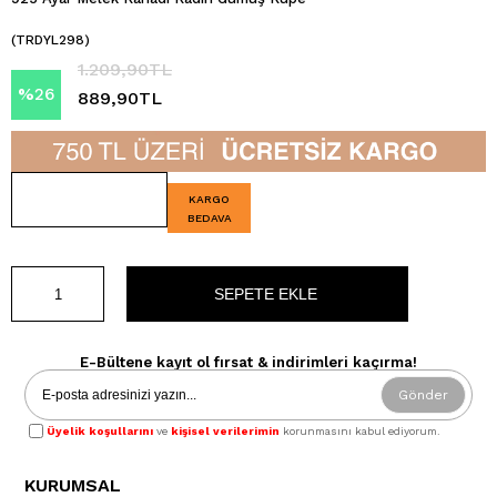
(TRDYL298)
1.209,90TL
%
26
889,90TL
İndirim
KARGO
BEDAVA
E-Bültene kayıt ol fırsat & indirimleri kaçırma!
Gönder
Üyelik koşullarını
ve
kişisel verilerimin
korunmasını kabul ediyorum.
KURUMSAL