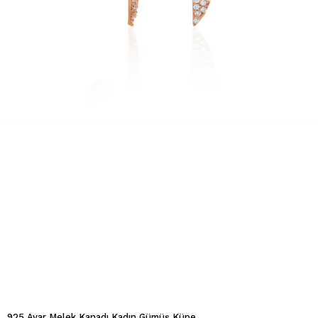
925 Ayar Melek Kanadı Kadın Gümüş Küpe