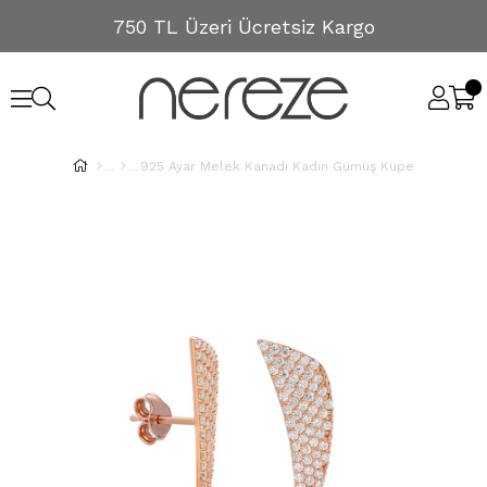
750 TL Üzeri Ücretsiz Kargo
925 Ayar Melek Kanadı Kadın Gümüş Küpe