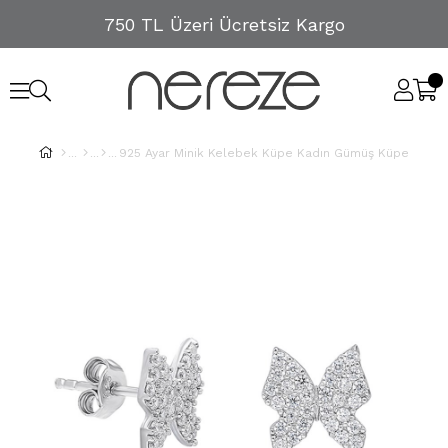
750 TL Üzeri Ücretsiz Kargo
925 Ayar Minik Kelebek Küpe Kadın Gümüş Küpe