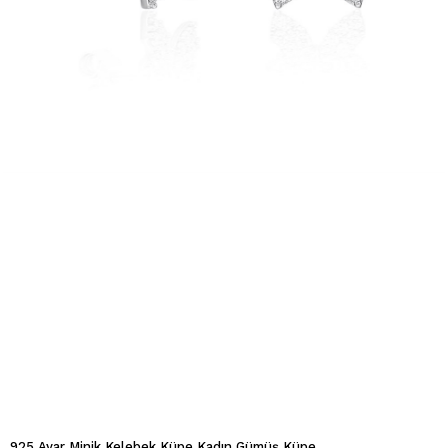
925 Ayar Minik Kelebek Küpe Kadın Gümüş Küpe