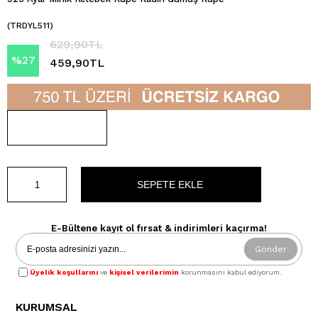
(TRDYL511)
629,90TL
%
27
459,90TL
İndirim
E-Bültene kayıt ol fırsat & indirimleri kaçırma!
Gönder
Üyelik koşullarını
ve
kişisel verilerimin
korunmasını kabul ediyorum.
KURUMSAL