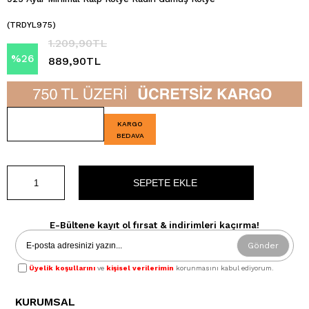
(TRDYL975)
1.209,90TL
%
26
889,90TL
İndirim
KARGO
BEDAVA
E-Bültene kayıt ol fırsat & indirimleri kaçırma!
Gönder
Üyelik koşullarını
ve
kişisel verilerimin
korunmasını kabul ediyorum.
KURUMSAL