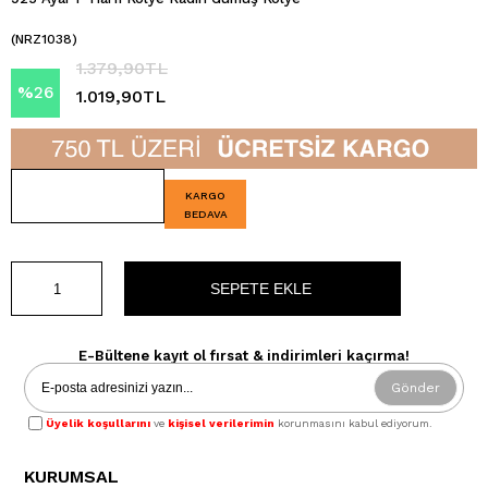
(NRZ1038)
1.379,90TL
%
26
1.019,90TL
İndirim
KARGO
BEDAVA
E-Bültene kayıt ol fırsat & indirimleri kaçırma!
Gönder
Üyelik koşullarını
ve
kişisel verilerimin
korunmasını kabul ediyorum.
KURUMSAL