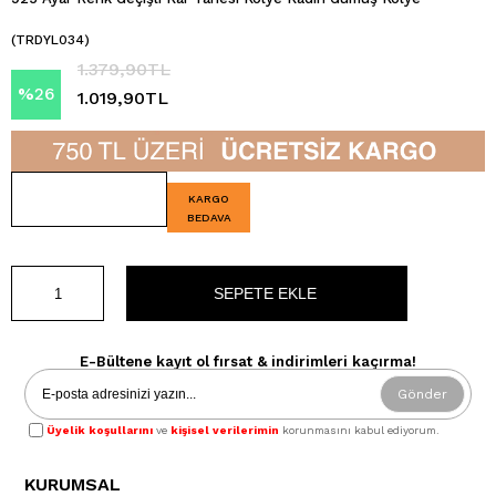
(TRDYL034)
1.379,90TL
%
26
1.019,90TL
İndirim
KARGO
BEDAVA
E-Bültene kayıt ol fırsat & indirimleri kaçırma!
Gönder
Üyelik koşullarını
ve
kişisel verilerimin
korunmasını kabul ediyorum.
KURUMSAL