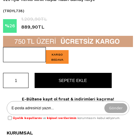
(TRDYL738)
1.209,90TL
%
26
889,90TL
İndirim
KARGO
BEDAVA
E-Bültene kayıt ol fırsat & indirimleri kaçırma!
Gönder
Üyelik koşullarını
ve
kişisel verilerimin
korunmasını kabul ediyorum.
KURUMSAL