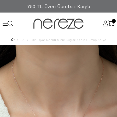
750 TL Üzeri Ücretsiz Kargo
925 Ayar Renkli Minik Kuşlar Kadın Gümüş Kolye