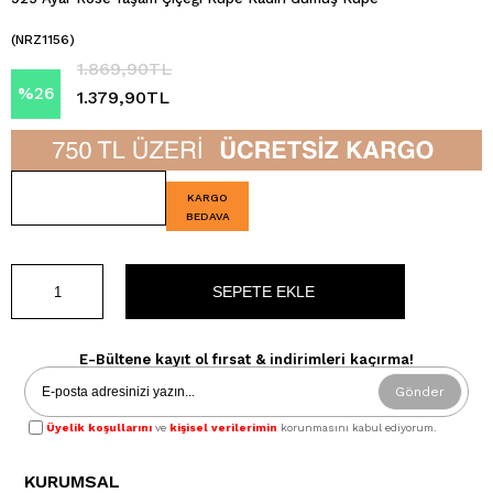
(NRZ1156)
1.869,90TL
%
26
1.379,90TL
İndirim
KARGO
BEDAVA
E-Bültene kayıt ol fırsat & indirimleri kaçırma!
Gönder
Üyelik koşullarını
ve
kişisel verilerimin
korunmasını kabul ediyorum.
KURUMSAL