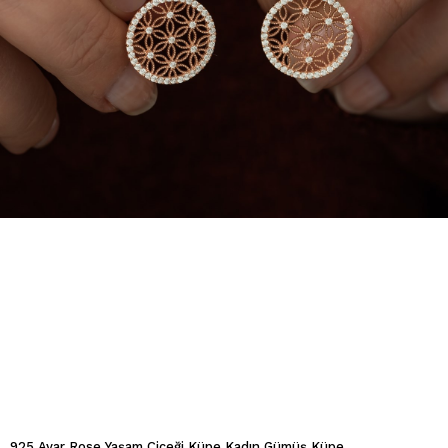
925 Ayar Rose Yaşam Çiçeği Küpe Kadın Gümüş Küpe