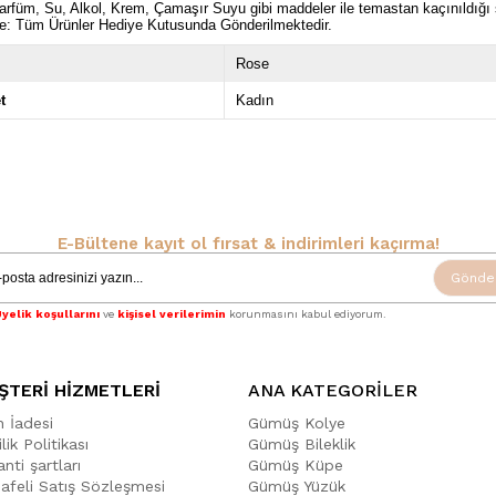
rfüm, Su, Alkol, Krem, Çamaşır Suyu gibi maddeler ile temastan kaçınıldığ
e: Tüm Ürünler Hediye Kutusunda Gönderilmektedir.
Rose
t
Kadın
E-Bültene kayıt ol fırsat & indirimleri kaçırma!
Gönde
yelik koşullarını
ve
kişisel verilerimin
korunmasını kabul ediyorum.
ŞTERİ HİZMETLERİ
ANA KATEGORİLER
n İadesi
Gümüş Kolye
ilik Politikası
Gümüş Bileklik
nti şartları
Gümüş Küpe
afeli Satış Sözleşmesi
Gümüş Yüzük