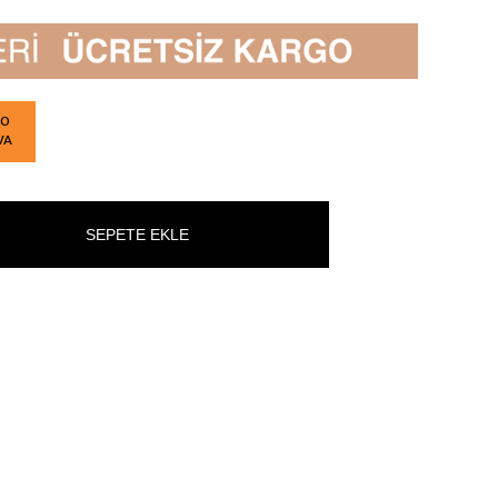
GO
VA