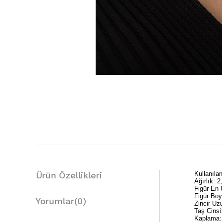
Ürün Özellikleri
Kullanıl
Ağırlık: 2
Figür En
Figür Bo
Yorumlar
(0)
Zincir Uz
Taş Cinsi
Kaplama: