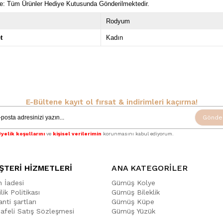
e: Tüm Ürünler Hediye Kutusunda Gönderilmektedir.
Rodyum
t
Kadın
E-Bültene kayıt ol fırsat & indirimleri kaçırma!
Gönde
yelik koşullarını
ve
kişisel verilerimin
korunmasını kabul ediyorum.
ŞTERİ HİZMETLERİ
ANA KATEGORİLER
n İadesi
Gümüş Kolye
ilik Politikası
Gümüş Bileklik
nti şartları
Gümüş Küpe
afeli Satış Sözleşmesi
Gümüş Yüzük