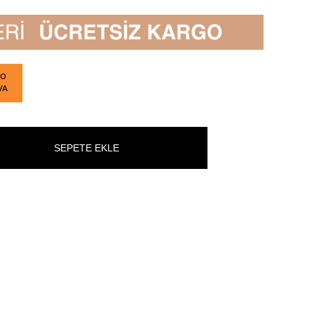
GO
VA