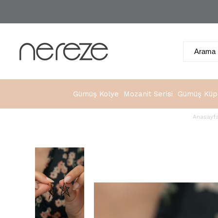
Gümüş Kolye
Mozanit Serisi
Gümüş Küp
Anasayf