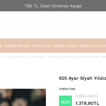
750 TL Üzeri Ücretsiz Kargo
e
Gümüş Bileklik
Gümüş Set
Gümüş Halhal
Kişiye Özel Ürü
a
Gümüş Küpe
Yıldız Küpe
925 Ayar Siyah Yıldız Çift Küpe Kadın G
925 Ayar Siyah Yıld
(TRDYL726)
1.869,90TL
%
26
1.379,90TL