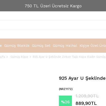
750 TL Üzeri Ücretsiz Kargo
e
Gümüş Bileklik
Gümüş Set
Gümüş Halhal
Kişiye Özel Ürü
ayfa
Gümüş Küpe
925 Ayar U Şeklinde Zirkon Taşlı Küpe Kadın Gümü
925 Ayar U Şeklind
(NRZ1172)
1.209,90TL
%
26
889,90TL