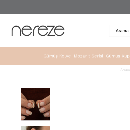
Gümüş Kolye
Mozanit Serisi
Gümüş Küp
Anas