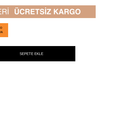
GO
VA