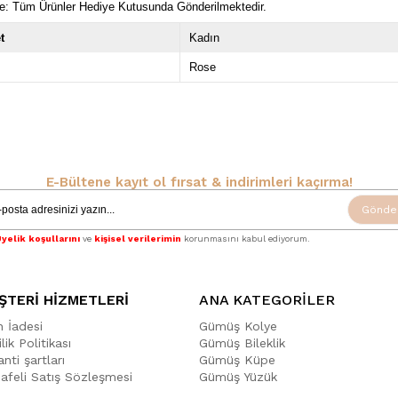
e: Tüm Ürünler Hediye Kutusunda Gönderilmektedir.
t
Kadın
Rose
E-Bültene kayıt ol fırsat & indirimleri kaçırma!
Gönde
yelik koşullarını
ve
kişisel verilerimin
korunmasını kabul ediyorum.
ŞTERİ HİZMETLERİ
ANA KATEGORİLER
n İadesi
Gümüş Kolye
ilik Politikası
Gümüş Bileklik
nti şartları
Gümüş Küpe
afeli Satış Sözleşmesi
Gümüş Yüzük